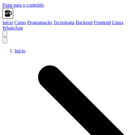
Pular para o conteúdo
Início
Curso
Programação
Tecnologia
Backend
Frontend
Linux
WhatsApp
Início