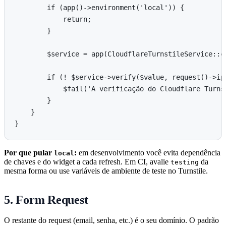
        if (app()->environment('local')) {

            return;

        }

        $service = app(CloudflareTurnstileService::cl
        if (! $service->verify($value, request()->ip(
            $fail('A verificação do Cloudflare Turns
        }

    }

Por que pular
:
em desenvolvimento você evita dependência
local
de chaves e do widget a cada refresh. Em CI, avalie
da
testing
mesma forma ou use variáveis de ambiente de teste no Turnstile.
5. Form Request
O restante do request (email, senha, etc.) é o seu domínio. O padrão