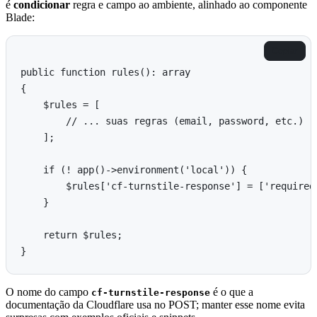
é
condicionar
regra e campo ao ambiente, alinhado ao componente
Blade:
Copiar
public function rules(): array

{

    $rules = [

        // ... suas regras (email, password, etc.)

    ];

    if (! app()->environment('local')) {

        $rules['cf-turnstile-response'] = ['required
    }

    return $rules;

O nome do campo
é o que a
cf-turnstile-response
documentação da Cloudflare usa no POST; manter esse nome evita