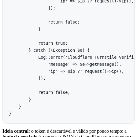
                    'ip' => $ip ?? request()->ip(),

                ]);

                return false;

            }

            return true;

        } catch (\Exception $e) {

            Log::error('Cloudflare Turnstile verifica
                'message' => $e->getMessage(),

                'ip' => $ip ?? request()->ip(),

            ]);

            return false;

        }

    }

Ideia central:
o token é descartável e válido por pouco tempo; a
fonte da verdade
é a resposta JSON da Cloudflare com
success: