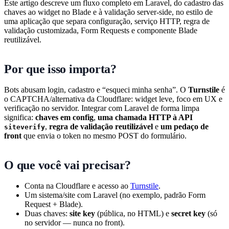
Este artigo descreve um fluxo completo em Laravel, do cadastro das
chaves ao widget no Blade e à validação server-side, no estilo de
uma aplicação que separa configuração, serviço HTTP, regra de
validação customizada, Form Requests e componente Blade
reutilizável.
Por que isso importa?
Bots abusam login, cadastro e “esqueci minha senha”. O
Turnstile
é
o CAPTCHA/alternativa da Cloudflare: widget leve, foco em UX e
verificação no servidor. Integrar com Laravel de forma limpa
significa:
chaves em config
,
uma chamada HTTP à API
,
regra de validação reutilizável
e
um pedaço de
siteverify
front
que envia o token no mesmo POST do formulário.
O que você vai precisar?
Conta na Cloudflare e acesso ao
Turnstile
.
Um sistema/site com Laravel (no exemplo, padrão Form
Request + Blade).
Duas chaves:
site key
(pública, no HTML) e
secret key
(só
no servidor — nunca no front).