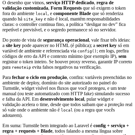
O desenho que vimos,
serviço HTTP dedicado
,
regra de
validação customizada
,
Form Requests
que só exigem o token
fora do ambiente
, e
componente Blade
que só renderiza
local
quando há
e não é local, mantém responsabilidades
site_key
claras: o controller continua fino, a política “desligar no dev” fica
repetível e previsível, e o segredo permanece só no servidor.
Do ponto de vista de
segurança operacional
, vale fixar três ideias:
a
site key
pode aparecer no HTML (é pública); a
secret key
só em
variável de ambiente e referenciada via
; em logs, prefira
config()
códigos de erro da API e contexto mínimo (por exemplo IP),
sem
registrar o token inteiro. Se houver proxy reverso, garantir IP correto
para
evita falsos negativos na verificação.
remoteip
Para
fechar o ciclo em produção
, confira: variáveis preenchidas no
ambiente de deploy, domínio do site autorizado no painel do
Turnstile, widget visível nos fluxos que você protegeu, e um teste
manual (ou teste automatizado com HTTP fake) simulando sucesso
e falha da API. Em
desenvolvimento local
, pular widget e
validação acelera o time, desde que todos saibam que a proteção real
só vale onde o ambiente não é
(ou a regra que vocês
local
adotarem).
Em suma: Turnstile bem integrado ao Laravel é
config + serviço +
regra + requests + Blade
, todos falando a mesma língua sobre