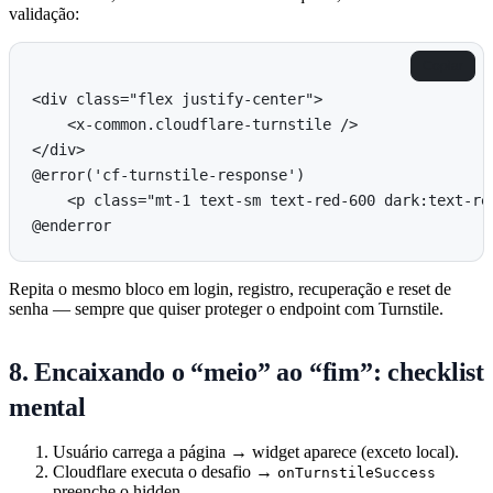
validação:
Copiar
<div class="flex justify-center">

    <x-common.cloudflare-turnstile />

</div>

@error('cf-turnstile-response')

    <p class="mt-1 text-sm text-red-600 dark:text-red
Repita o mesmo bloco em login, registro, recuperação e reset de
senha — sempre que quiser proteger o endpoint com Turnstile.
8. Encaixando o “meio” ao “fim”: checklist
mental
Usuário carrega a página → widget aparece (exceto local).
Cloudflare executa o desafio →
onTurnstileSuccess
preenche o hidden.