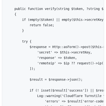
    public function verify(string $token, ?string $ip
    {

        if (empty($token) || empty($this->secretKey))
            return false;

        }

        try {

            $response = Http::asForm()->post($this->v
                'secret' => $this->secretKey,

                'response' => $token,

                'remoteip' => $ip ?? request()->ip(),
            ]);

            $result = $response->json();

            if (! isset($result['success']) || $resul
                Log::warning('Cloudflare Turnstile ve
                    'errors' => $result['error-codes'