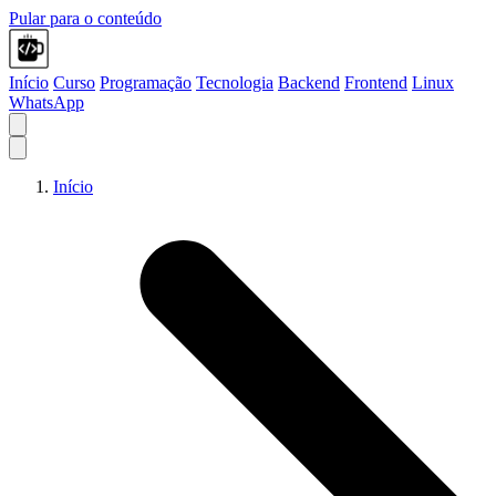
Pular para o conteúdo
Início
Curso
Programação
Tecnologia
Backend
Frontend
Linux
WhatsApp
Início