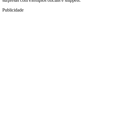
surpresas com exemplos oficiais e snippets.
Publicidade