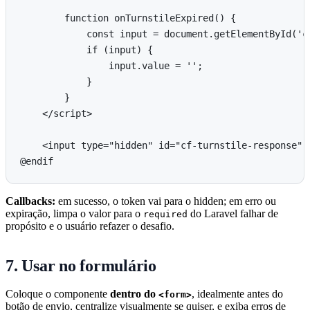
        function onTurnstileExpired() {

            const input = document.getElementById('cf
            if (input) {

                input.value = '';

            }

        }

    </script>

    <input type="hidden" id="cf-turnstile-response" 
Callbacks:
em sucesso, o token vai para o hidden; em erro ou
expiração, limpa o valor para o
do Laravel falhar de
required
propósito e o usuário refazer o desafio.
7. Usar no formulário
Coloque o componente
dentro do
, idealmente antes do
<form>
botão de envio, centralize visualmente se quiser, e exiba erros de