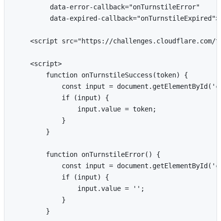
         data-error-callback="onTurnstileError"

         data-expired-callback="onTurnstileExpired"><
    <script src="https://challenges.cloudflare.com/t
    <script>

        function onTurnstileSuccess(token) {

            const input = document.getElementById('cf
            if (input) {

                input.value = token;

            }

        }

        function onTurnstileError() {

            const input = document.getElementById('cf
            if (input) {

                input.value = '';

            }

        }
